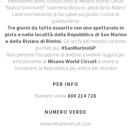
tredicesimo anno consecutivo al Misano World Circuit
“Marco Simoncelli”. Valentino Rossi e i piloti della Riders’
Land cercheranno di far salire sul podio i colori di
questa terra.
Tre giorni da tutto esaurito con uno spettacolo in
pista e nelle località della Repubblica di San Marino
e della Riviera di Rimini.
Gli occhi del mondo saranno
puntati qui.
#SanMarinoGP
Non perdere l’occasione di andare a vedere la gara più
emozionante al
Misano World Circuit
e vivere e
conoscere la Repubblica più antica del mondo!
PER INFO
Numero verde
800 214 728
NUMERO VERDE
www.misanocircuit.com