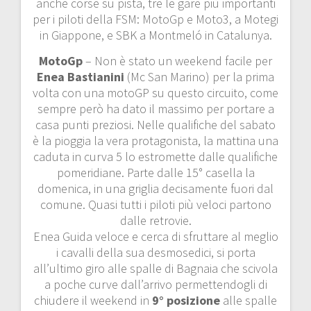
anche corse su pista, tre le gare più importanti
per i piloti della FSM: MotoGp e Moto3, a Motegi
in Giappone, e SBK a Montmeló in Catalunya.
MotoGp
– Non è stato un weekend facile per
Enea Bastianini
(Mc San Marino) per la prima
volta con una motoGP su questo circuito, come
sempre però ha dato il massimo per portare a
casa punti preziosi. Nelle qualifiche del sabato
è la pioggia la vera protagonista, la mattina una
caduta in curva 5 lo estromette dalle qualifiche
pomeridiane. Parte dalle 15° casella la
domenica, in una griglia decisamente fuori dal
comune. Quasi tutti i piloti più veloci partono
dalle retrovie.
Enea Guida veloce e cerca di sfruttare al meglio
i cavalli della sua desmosedici, si porta
all’ultimo giro alle spalle di Bagnaia che scivola
a poche curve dall’arrivo permettendogli di
chiudere il weekend in
9° posizione
alle spalle