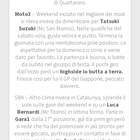
di Quartararo.
Moto3
– Weekend iniziato nel migliore dei modi
si rileva invece da dimenticare per
Tatsuki
Suzuki
(Mc San Marino). Nelle qualifiche del
sabato vola, guida veloce e pulito. Termina la
giornata con una meritatissima pole position. Le
aspettative per la domenica ci sono e viene
dato per favorito. La partenza è buona, si batte
da subito nel gruppo di testa. A pochi giro
dall’inizio però un
highside lo butta a terra.
Finisce cosi per lui il GP del Giappone, peccato
davvero.
SBK – Altro clima invece in Catalunya, splende il
sole sulle gare del weekend e su un
Luca
Bernardi
(Mc Titano) in ottima forma. Parte in
Gara1
dalla 17° posizione, già dai primi giri però
si vede che ha del potenziale in più pronto per
essere giocato, purtroppo un contatto in fase di