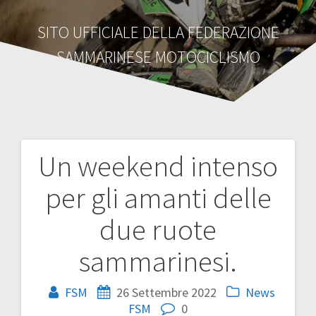
SITO UFFICIALE DELLA FEDERAZIONE
SAMMARINESE MOTOCICLISMO
Un weekend intenso
Navigazione
per gli amanti delle
articoli
due ruote
sammarinesi.
FSM
26 Settembre 2022
News
FSM
0