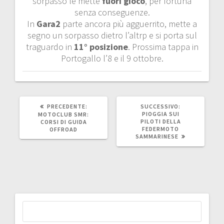
sorpasso le mette
fuori gioco
, per fortuna
senza conseguenze.
In
Gara2
parte ancora più agguerrito, mette a
segno un sorpasso dietro l’altrp e si porta sul
traguardo in
11° posizione
. Prossima tappa in
Portogallo l’8 e il 9 ottobre.
ARTICOLO
ARTICOLO
PRECEDENTE:
SUCCESSIVO:
PRECEDENTE:
SUCCESSIVO:
PIOGGIA SUI
MOTOCLUB SMR:
PILOTI DELLA
CORSI DI GUIDA
FEDERMOTO
OFFROAD
SAMMARINESE
Ricerca
per: